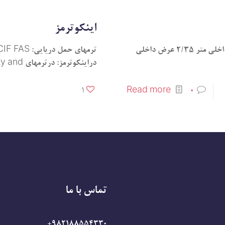
اینکوترمز
کانتینر 20 فوت سنگین HEAVY DUTY متر 5/895 طول داخلی متر 2/35 عرض داخلی
دراینکوترمز: درترمهای E,F Booking party and
1
Read more
0
تماس با ما
982188554330+